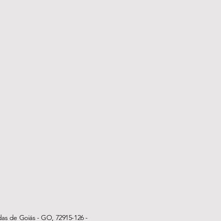
das de Goiás - GO, 72915-126 -