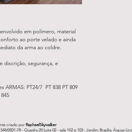
senvolvido em polímero, material 
onforto ao porte velado e ainda 
imediato da arma ao coldre.
e discrição, segurança, e 
es ARMAS: PT24/7  PT 838 PT 809 
 845
te criado por
RaphaelSkywalker
/0001-78 - Quadra 20 Lote 02 - sala 102 e 103 - Jardim Brasília, Águas Lin