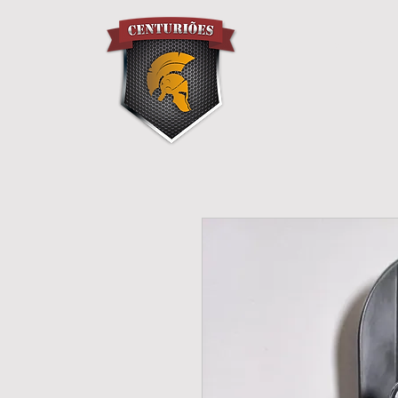
H O M E
S O B R E