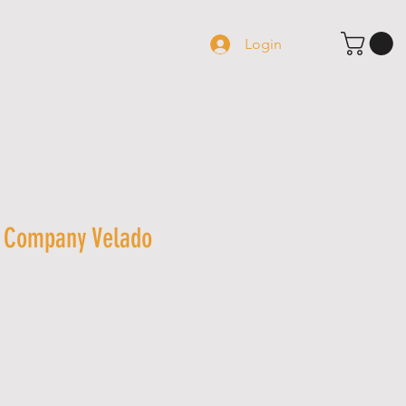
Login
 E M B R O S
C O N T A T O
r Company Velado