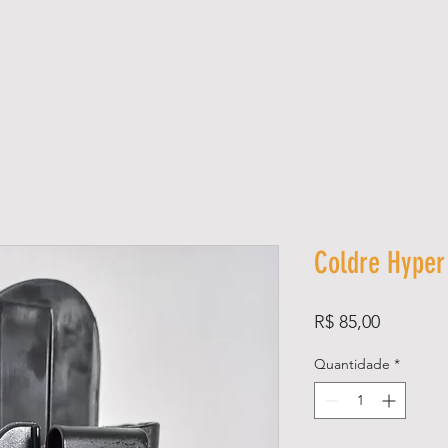
L O J A
E V E N T O S
S E R V I Ç O S
F Ó R U M
M
Coldre Hype
Preço
R$ 85,00
Quantidade
*